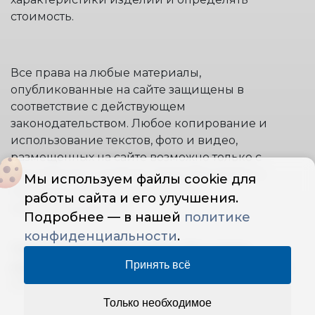
стоимость.
Все права на любые материалы,
опубликованные на сайте защищены в
соответствие с действующем
законодательством. Любое копирование и
использование текстов, фото и видео,
размещенных на сайте возможно только с
письменного согласия правообладателя и
Мы используем файлы cookie для
только со ссылкой на источник:
работы сайта и его улучшения.
www.stremyanki.com.
Подробнее — в нашей
политике
конфиденциальности
.
"ООО STAIRS PROFI" © 2014 | Все права
Принять всё
защищены
— Политика конфиденциальности
ОГРН: 1145007003855
Только необходимое