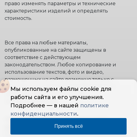
право изменять параметры и технические
характеристики изделий и определять
стоимость.
Все права на любые материалы,
опубликованные на сайте защищены в
соответствие с действующем
законодательством. Любое копирование и
использование текстов, фото и видео,
размещенных на сайте возможно только с
письменного согласия правообладателя и
Мы используем файлы cookie для
только со ссылкой на источник:
работы сайта и его улучшения.
www.stremyanki.com.
Подробнее — в нашей
политике
конфиденциальности
.
"ООО STAIRS PROFI" © 2014 | Все права
Принять всё
защищены
— Политика конфиденциальности
ОГРН: 1145007003855