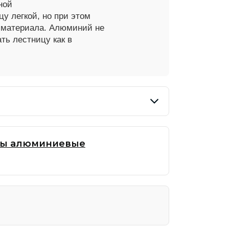
ной
онные алюминиевые универсальные
у легкой, но при этом
онные универсальные усиленные
и материала. Алюминий
не
ть лестницу как в
вая и помост
цы алюминиевые
длежности