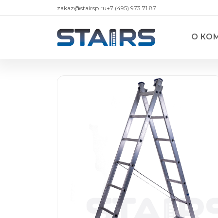
zakaz@stairsp.ru
+7 (495) 973 71 87
О КО
Стремянки
— Стремянки алюминиевые
— Стремянки алюминиевые ЛЮКС с 
— Стремянки алюминиевые двухсто
— Стремянки алюминиевые двухсто
платформой