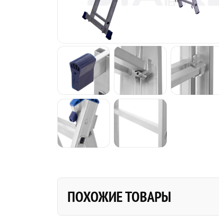
— Стремянки комбинированные
— Стремянки комбинированные ЛЮК
— Стремянки комбинированные дву
Трансформеры
— Шарнирные алюминиевые 4-х се
"стремянка-трансформер"
— Шарнирная алюминиевая лестниц
Правила
— Правила
ПОХОЖИЕ ТОВАРЫ