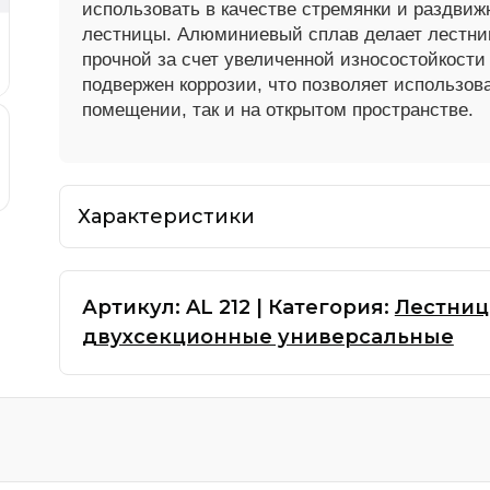
использовать в качестве стремянки и раздвиж
— Лестницы трехсекци
лестницы.
Алюминиевый сплав делает лестниц
— Лестницы трехсекци
прочной за счет увеличенной износостойкост
С с органайзером
подвержен коррозии, что позволяет использова
помещении, так и на открытом пространстве.
хсторонние
Вышка-тура
Характеристики
кционные лестницы
— Вышка-тура алюминие
а 2-х секционная
Артикул:
AL 212
|
Категория:
Лестни
двухсекционные универсальные
Аксессуары
— Аксессуары и прина