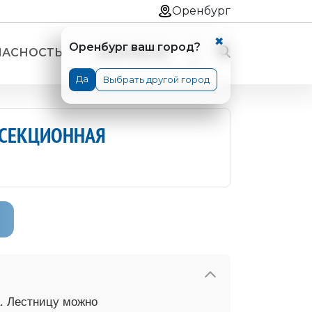
Оренбург
✖
Оренбург ваш город?
ПАСНОСТЬ
КОНТАКТЫ
Да
Выбрать другой город
ХСЕКЦИОННАЯ
вые односекционные
вые односекционные "ПРОФИ"
ые двухсекционные универсальные
ые двухсекционные "ПРОФИ"
. Лестницу можно